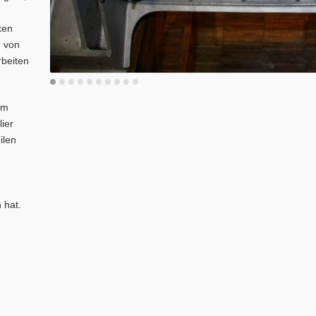
ken
n von
rbeiten
em
ier
ilen
 hat.