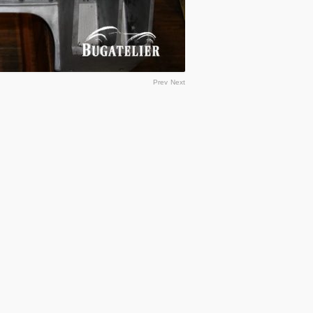
Prev
Next