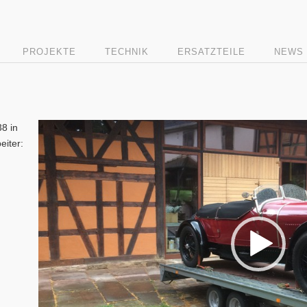
PROJEKTE
TECHNIK
ERSATZTEILE
NEWS
Video
8 in
Player
eiter: